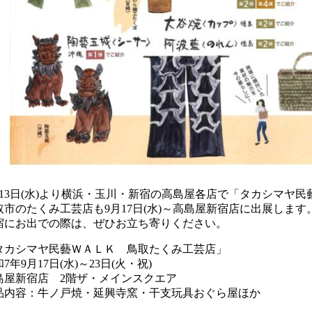
月13日(水)より横浜・玉川・新宿の高島屋各店で「タカシマヤ
取市のたくみ工芸店も9月17日(水)～高島屋新宿店に出展します
宿にお出での際は、ぜひお立ち寄りください。
タカシマヤ民藝ＷＡＬＫ 鳥取たくみ工芸店」
7年9月17日(水)～23日(火・祝)
島屋新宿店 2階ザ・メインスクエア
品内容：牛ノ戸焼・延興寺窯・干支玩具おぐら屋ほか