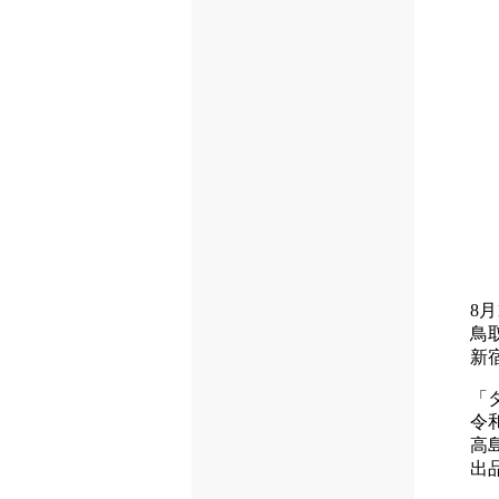
8
鳥
新
「
令和
高
出