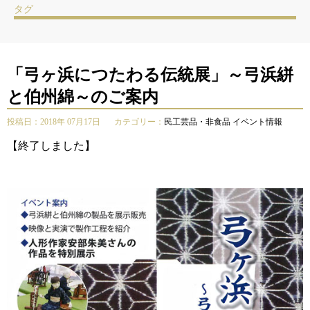
タグ
「弓ヶ浜につたわる伝統展」～弓浜絣
と伯州綿～のご案内
投稿日：2018年 07月17日
カテゴリー：
民工芸品・非食品
イベント情報
【終了しました】