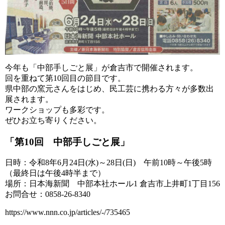
今年も「中部手しごと展」が倉吉市で開催されます。
回を重ねて第10回目の節目です。
県中部の窯元さんをはじめ、民工芸に携わる方々が多数出
展されます。
ワークショップも多彩です。
ぜひお立ち寄りください。
「第10回 中部手しごと展」
日時：令和8年6月24日(水)～28日(日) 午前10時～午後5時
（最終日は午後4時半まで）
場所：日本海新聞 中部本社ホール1 倉吉市上井町1丁目156
お問合せ：0858-26-8340
https://www.nnn.co.jp/articles/-/735465