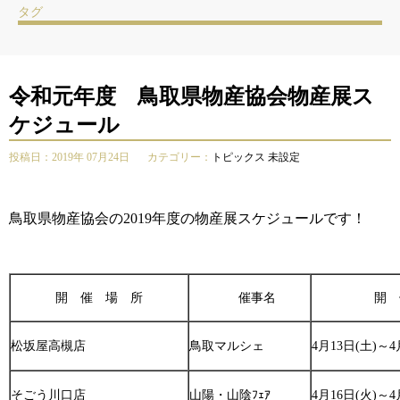
タグ
令和元年度 鳥取県物産協会物産展ス
ケジュール
投稿日：2019年 07月24日
カテゴリー：
トピックス
未設定
鳥取県物産協会の2019年度の物産展スケジュールです！
開 催 場 所
催事名
開 
松坂屋高槻店
鳥取マルシェ
4月13日(土)～4
そごう川口店
山陽・山陰ﾌｪｱ
4月16日(火)～4