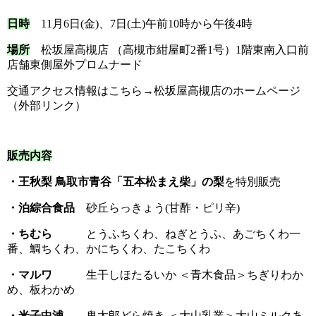
日時
11月6日(金)、7日(土)午前10時から午後4時
場所
松坂屋高槻店 （高槻市紺屋町2番1号）1階東南入口前
店舗東側屋外プロムナード
交通アクセス情報はこちら→
松坂屋高槻店のホームページ
（外部リンク）
販売内容
・王秋梨 鳥取市青谷「五本松まえ柴」の梨
を特別販売
・泊綜合食品
砂丘らっきょう(甘酢・ピリ辛)
・ちむら
とうふちくわ、ねぎとうふ、あごちくわ一
番、鯛ちくわ、かにちくわ、たこちくわ
・マルワ
生干しほたるいか ＜青木食品＞ちぎりわか
め、板わかめ
・米子中浦
鬼太郎どら焼き ＜大山乳業＞大山ミルクあ