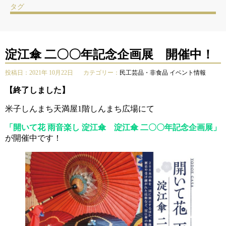
タグ
淀江傘 二〇〇年記念企画展 開催中！
投稿日：2021年 10月22日
カテゴリー：
民工芸品・非食品
イベント情報
【終了しました】
米子しんまち天満屋1階しんまち広場にて
「開いて花 雨音楽し 淀江傘 淀江傘 二〇〇年記念企画展」
が開催中です！