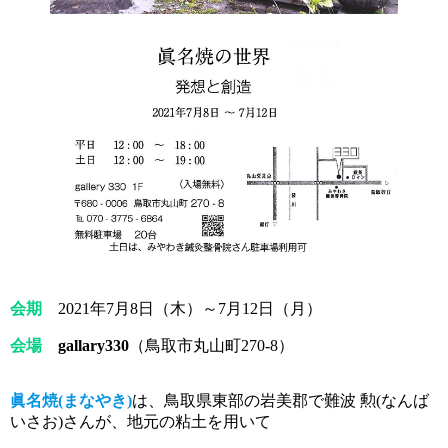
会期
2021年7月8日（木）～7月12日（月）
会場
gallary330
（鳥取市丸山町270-8）
眞名焼(まなやき)
は、鳥取県東部の岩美郡で難波 勲(なんば
いさお)さんが、地元の粘土を用いて