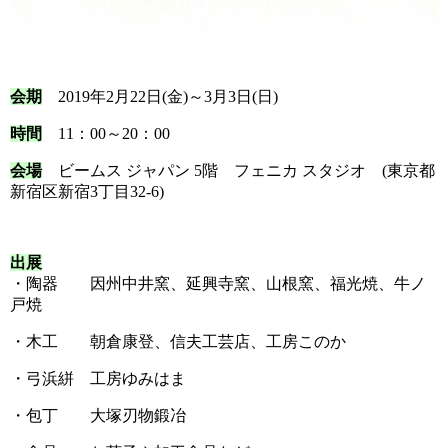
会期
2019年2月22日(金)～3月3日(日)
時間
11：00～20：00
会場
ビームス ジャパン 5階 フェニカ スタジオ (東京都
新宿区新宿3丁目32-6)
出展
・陶器 因州中井窯、延興寺窯、山根窯、福光焼、牛ノ
戸焼
・木工 朝倉康登、信夫工芸店、工房このか
・弓浜絣 工房ゆみはま
・包丁 大塚刃物鍛冶