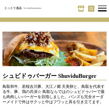
シュビドゥバーガー ShuviduBurger
鳥取和牛、若桜吉川豚、大江ノ郷 天美卵と、鳥取を代表す
る牛、豚、鶏の共演☆ 鳥取ならではのシュビドゥバーで最
も肉肉しいバーガーを目指しました。バンズも完全オーダ
ーメイドで外はサクッと中はフワッと具を引き立てます。