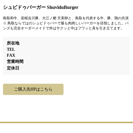
シュビドゥバーガー ShuviduBurger
鳥取和牛、若桜吉川豚、大江ノ郷 天美卵と、鳥取を代表する牛、豚、鶏の共演
☆ 鳥取ならではのシュビドゥバーで最も肉肉しいバーガーを目指しました。バ
ンズも完全オーダーメイドで外はサクッと中はフワッと具を引き立てます。
所在地
TEL
FAX
営業時間
定休日
ご購入先HPはこちら