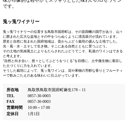
味が印象的な軽やかでスッキリとした味わいのロゼワイン
です。
兎ッ兎ワイナリー
兎ッ兎ワイナリーの位置する鳥取市国府町は、その昔因幡の国庁があり、山々
に囲まれた広大な盆地とその中をつらぬくように清流袋川が流れています。
歴史と自然に包まれた国府地域は、昔からぶどう栽培の盛んな土地でした。
光・風・水・土そして生き物。そこにある自然とともに育つぶどう。
その土地の気候風土によりもたらされたぶどうでこそ、私達のワインはできる
と考えます。
“自然と向き合い、悠々としてぶどうをつくる”を目標に、土中微生物に着目し
た土づくりに力を入れています。
そうした栽培によって、兎ッ兎ワインは、花や果物の芳醇な香りとフルーティ
ーで飲みごたえのある味わいに仕上がっています。
所在地
鳥取県鳥取市国府町麻生178－11
TEL
0857-30-0003
FAX
0857-30-0003
営業時間
10:00～17:00
定休日
1月1日