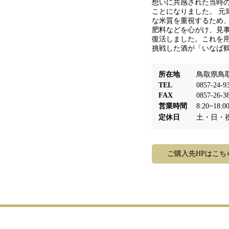
想いに共感された当時
ことになりました。 元
な米質を重視するため
肥料などを心がけ、見事、
復活しました。これを
挑戦した酒が「いなば鶴
所在地
鳥取県鳥取
TEL
0857-24-9
FAX
0857-26-3
営業時間
8:20~18:0
定休日
土・日・
ご購入先HPはこち