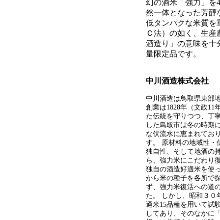
幻の酒米「強力」を
然一体となった芳醇
低タンパクな米質を
Ｃ法）の如く、生産
酒造り」の意味を十
量限定品です。
中川酒造株式会社
中川酒造は鳥取県東部
創業は1828年（文政
た伝統を守りつつ、丁
した鳥取市は冬の時期
な伏流水に恵まれてお
す。 原材料の地域性・
独自性、そして地酒の
ら、強力米にこだわり
独自の酒造好適米を使
から米の種子を各所で
ず、強力米復活への道
た。 しかし、昭和３０
適米15品種を用いて試
してあり、そのなかに