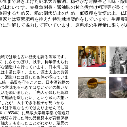
40％まで磨き上げた純米大吟醸酒。穏やかな吟醸香と苦味・酸
な味わいです。赤身魚刺身・醤油味の甘辛煮付け料理等が良く
重視するため又、稲の倒伏防止のため、低収穫を覚悟の上、仏
農家とは窒素肥料を控えた特別栽培契約をしています。生産農
分に理解して協力して頂いています。原料米の生産量に限りが
地域では最も古い歴史を誇る酒蔵です。
11年）にさかのぼり、以来、長年伝えられ
寧な酒造りを行っています。日本海に面
には非常に寒く、また、源太夫山の良質
り、酒造りには適した条件が揃っていま
伝統・品質を守ることに、日本酒銘柄の
持つ意味あるべきではないかとの想いか
復活を願いました。「先人が残した鳥取
って地酒を醸したい」という蔵元の想い
探したが、入手できる種子が見つから
のりは平坦なものではありませんでし
年（1955年）に鳥取大学農学部で酒造好
験栽培を行った時の品種見本が育種保存
「強力」もあったことがわかり、蔵元の