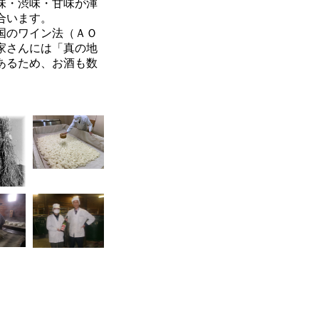
味・渋味・甘味が渾
合います。
国のワイン法（ＡＯ
家さんには「真の地
あるため、お酒も数