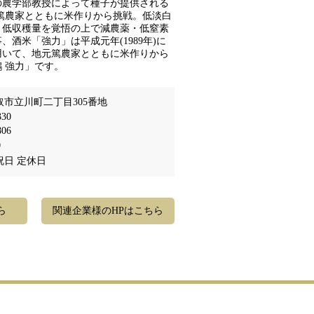
の農学部教授によって種子が提供される
篤農家とともに米作りから挑戦。低淡白
、低収穫量を覚悟の上で減農薬・低窒素
酒米「強力」は平成元年(1989年)に
用いて、地元篤農家とともに米作りから
 強力」です。
市立川町二丁目305番地
330
806
0
祝日 定休日
ら
関連企業様のHPはこちら