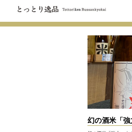
幻の酒米「強